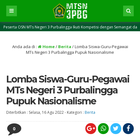
 OSN MTs Negeri 3 Purbalingga Ikuti Kompetisi dengan Semangat dan Percaya D
rogram Bantuan PHTC PUPR Digelar di MTsN 3 Purbalingga: Langkah Awal Rehab
Anda ada di :
Home
/
Berita
/
Lomba Siswa-Guru-Pegawai
MTs Negeri 3 Purbalingga Pupuk Nasionalisme
Lomba Siswa-Guru-Pegawai
MTs Negeri 3 Purbalingga
Pupuk Nasionalisme
Diterbitkan :
Selasa, 16 Agu 2022
-
Kategori :
Berita
0