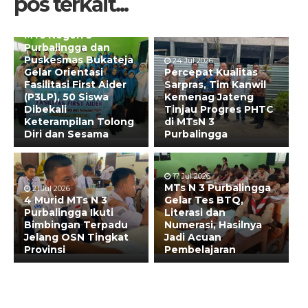
pos terkait...
29 Jul 2026
MTs Negeri 3
Purbalingga dan
Puskesmas Bukateja
24 Jul 2026
Gelar Orientasi
Percepat Kualitas
Fasilitasi First Aider
Sarpras, Tim Kanwil
(P3LP), 50 Siswa
Kemenag Jateng
Dibekali
Tinjau Progres PHTC
Keterampilan Tolong
di MTsN 3
Diri dan Sesama
Purbalingga
17 Jul 2026
MTs N 3 Purbalingga
21 Jul 2026
4 Murid MTs N 3
Gelar Tes BTQ,
Purbalingga Ikuti
Literasi dan
Bimbingan Terpadu
Numerasi, Hasilnya
Jelang OSN Tingkat
Jadi Acuan
Provinsi
Pembelajaran