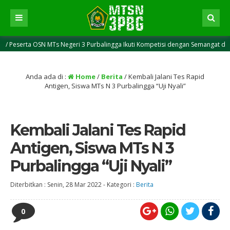
serta OSN MTs Negeri 3 Purbalingga Ikuti Kompetisi dengan Semangat dan Perca
Anda ada di :
Home
/
Berita
/
Kembali Jalani Tes Rapid
Antigen, Siswa MTs N 3 Purbalingga “Uji Nyali”
Kembali Jalani Tes Rapid
Antigen, Siswa MTs N 3
Purbalingga “Uji Nyali”
Diterbitkan :
Senin, 28 Mar 2022
-
Kategori :
Berita
0