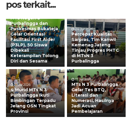
pos terkait...
29 Jul 2026
MTs Negeri 3
Purbalingga dan
Puskesmas Bukateja
24 Jul 2026
Gelar Orientasi
Percepat Kualitas
Fasilitasi First Aider
Sarpras, Tim Kanwil
(P3LP), 50 Siswa
Kemenag Jateng
Dibekali
Tinjau Progres PHTC
Keterampilan Tolong
di MTsN 3
Diri dan Sesama
Purbalingga
17 Jul 2026
MTs N 3 Purbalingga
21 Jul 2026
4 Murid MTs N 3
Gelar Tes BTQ,
Purbalingga Ikuti
Literasi dan
Bimbingan Terpadu
Numerasi, Hasilnya
Jelang OSN Tingkat
Jadi Acuan
Provinsi
Pembelajaran